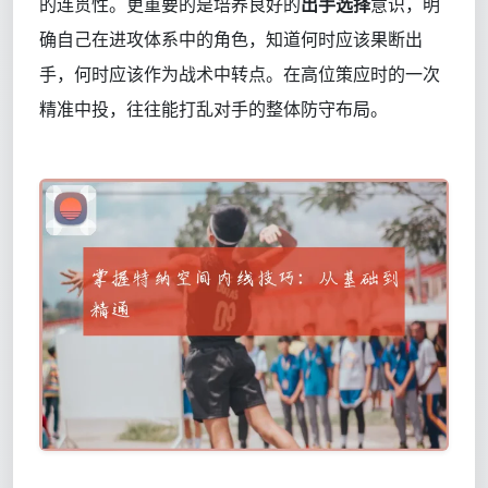
的连贯性。更重要的是培养良好的
出手选择
意识，明
确自己在进攻体系中的角色，知道何时应该果断出
手，何时应该作为战术中转点。在高位策应时的一次
精准中投，往往能打乱对手的整体防守布局。