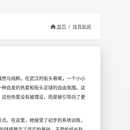
首页
/
体育新闻
偶然与纯粹。在武汉的街头巷尾，一个小小
一种自发的热爱和街头足球的自由氛围。这
，这份热爱没有被埋没，而是被引导向了更
折点。在这里，她接受了初步的系统训练，
色的球感奠定了坚实的基础。王霜的成长轨