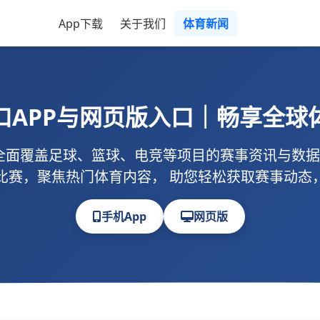
App下载
关于我们
体育新闻
口
APP与网页版入口｜畅享全球
全面覆盖足球、篮球、电竞等项目的赛事资讯与数据
比赛，聚焦热门体育内容， 助您轻松获取赛事动态
手机App
网页版