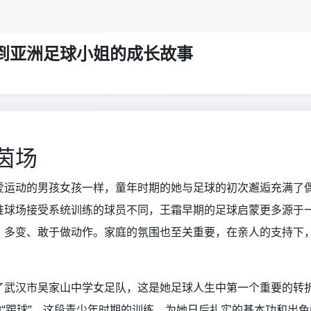
到亚洲足球小姐的成长故事
茵场
爱运动的男孩女孩一样，童年时期的她与足球的初次邂逅充满了
准球场接受系统训练的球员不同，王霜早期的足球启蒙更多源于
、多变、敢于做动作。家庭的氛围也至关重要，在亲人的支持下
了武汉市吴家山中学女足队，这是她足球人生中第一个重要的转
的“踢球”。这段青少年时期的训练，为她日后扎实的基本功和出