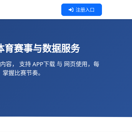
注册入口
体育赛事与数据服务
内容， 支持
APP下载
与
网页使用
，每
，掌握比赛节奏。