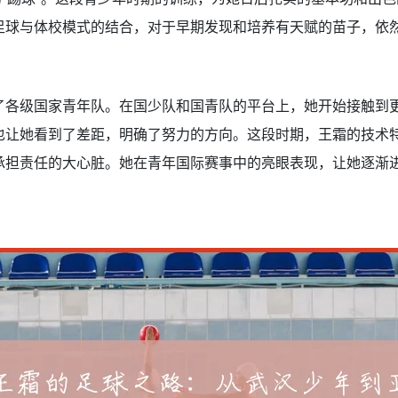
足球与体校模式的结合，对于早期发现和培养有天赋的苗子，依
了各级国家青年队。在国少队和国青队的平台上，她开始接触到
也让她看到了差距，明确了努力的方向。这段时期，王霜的技术
承担责任的大心脏。她在青年国际赛事中的亮眼表现，让她逐渐