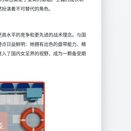
然扮演着不可替代的角色。
更高水平的竞争和更先进的战术理念。与国
特点日益鲜明：她拥有出色的盘带能力、精
进入了国内女足界的视野，成为一颗备受期