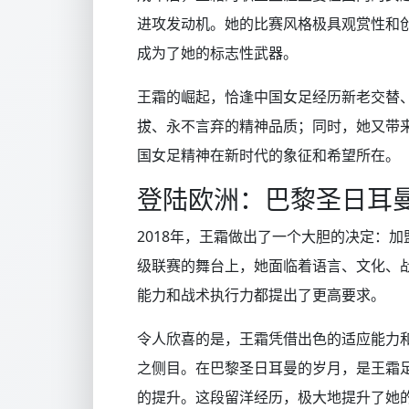
进攻发动机。她的比赛风格极具观赏性和
成为了她的标志性武器。
王霜的崛起，恰逢中国女足经历新老交替
拔、永不言弃的精神品质；同时，她又带
国女足精神在新时代的象征和希望所在。
登陆欧洲：巴黎圣日耳
2018年，王霜做出了一个大胆的决定：
级联赛的舞台上，她面临着语言、文化、
能力和战术执行力都提出了更高要求。
令人欣喜的是，王霜凭借出色的适应能力
之侧目。在巴黎圣日耳曼的岁月，是王霜
的提升。这段留洋经历，极大地提升了她的