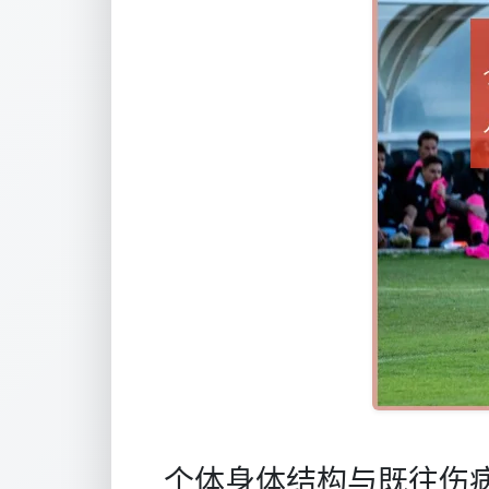
个体身体结构与既往伤