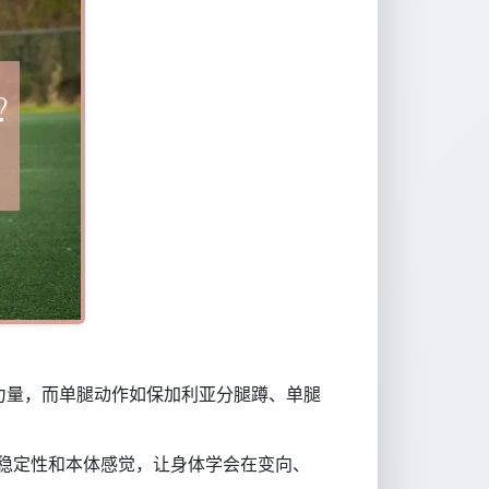
力量，而单腿动作如保加利亚分腿蹲、单腿
的稳定性和本体感觉，让身体学会在变向、