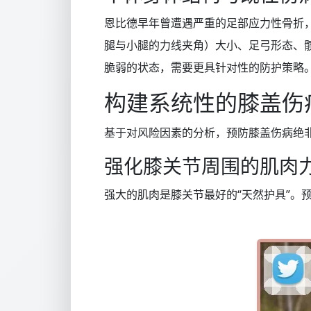
恩比德早年曾遭遇严重的足部应力性骨折
腿与小腿的力线夹角）大小、足弓形态、
脆弱的状态，需要更具针对性的防护策略
构建系统性的膝盖伤
基于对风险因素的分析，预防膝盖伤病绝
强化膝关节周围的肌肉
强大的肌肉是膝关节最好的“天然护具”。