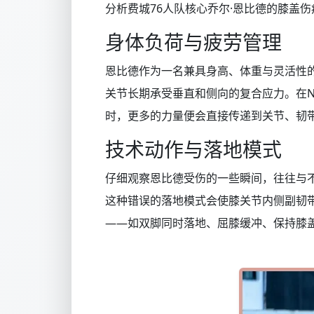
分析费城76人队核心乔尔·恩比德的膝盖
身体负荷与疲劳管理
恩比德作为一名兼具身高、体重与灵活性
关节长期承受垂直和侧向的复合应力。在N
时，更多的力量便会直接传递到关节、韧
技术动作与落地模式
仔细观察恩比德受伤的一些瞬间，往往与
这种错误的落地模式会使膝关节内侧副韧
——如双脚同时落地、屈膝缓冲、保持膝