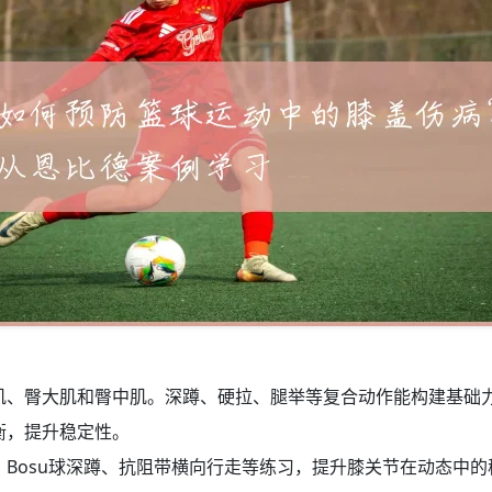
肌、臀大肌和臀中肌。深蹲、硬拉、腿举等复合动作能构建基础
衡，提升稳定性。
、Bosu球深蹲、抗阻带横向行走等练习，提升膝关节在动态中