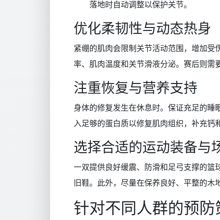
落地时自动调整以保护关节。
优化柔韧性与动态热身
紧绷的肌肉会限制关节活动范围，增加受
率、肌肉温度和关节滑液分泌。赛后则需
注重恢复与营养支持
身体的修复发生在休息时。保证充足的睡
入足够的蛋白质以修复肌肉组织，补充钙和
选择合适的运动装备与
一双提供良好缓震、防滑和足弓支撑的篮
旧鞋。此外，尽量在保养良好、平整的木
针对不同人群的预防