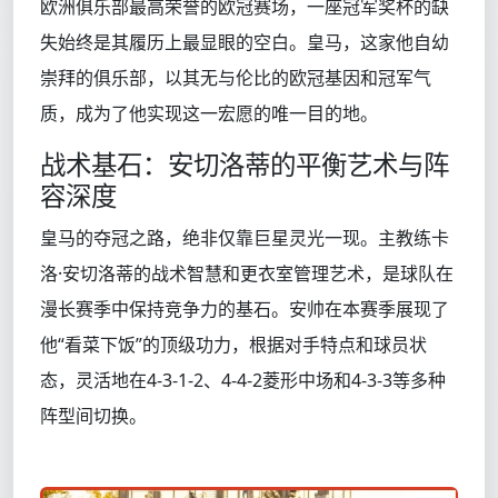
欧洲俱乐部最高荣誉的欧冠赛场，一座冠军奖杯的缺
失始终是其履历上最显眼的空白。皇马，这家他自幼
崇拜的俱乐部，以其无与伦比的欧冠基因和冠军气
质，成为了他实现这一宏愿的唯一目的地。
战术基石：安切洛蒂的平衡艺术与阵
容深度
皇马的夺冠之路，绝非仅靠巨星灵光一现。主教练卡
洛·安切洛蒂的战术智慧和更衣室管理艺术，是球队在
漫长赛季中保持竞争力的基石。安帅在本赛季展现了
他“看菜下饭”的顶级功力，根据对手特点和球员状
态，灵活地在4-3-1-2、4-4-2菱形中场和4-3-3等多种
阵型间切换。