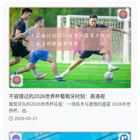
不容错过的2026世界杯葡萄牙时刻：高清视
葡萄牙队的2026世界杯征程：一场技术与激情的盛宴 2026年世
界杯，由...
2026-05-21