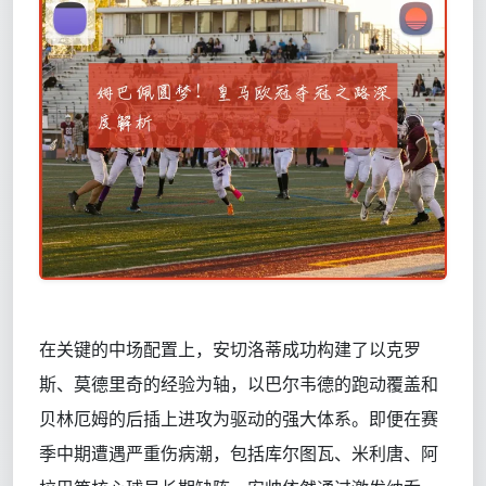
在关键的中场配置上，安切洛蒂成功构建了以克罗
斯、莫德里奇的经验为轴，以巴尔韦德的跑动覆盖和
贝林厄姆的后插上进攻为驱动的强大体系。即便在赛
季中期遭遇严重伤病潮，包括库尔图瓦、米利唐、阿