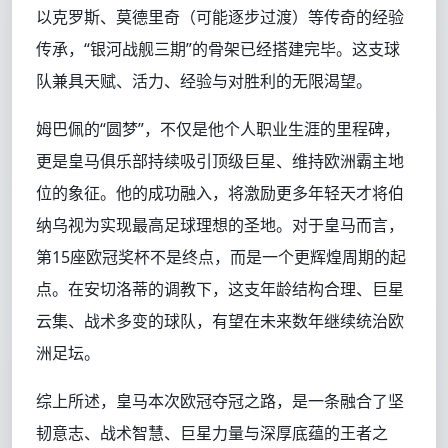
以克罗斯、莫德里奇（可能逐步过渡）等传奇的经验
传承，“银河战舰三期”的骨架已经搭建完毕。这支球
队兼具天赋、活力、经验与对胜利的无限渴望。
姆巴佩的“圆梦”，不仅是他个人职业生涯的里程碑，
更是皇马俱乐部持续吸引顶级巨星、维持欧洲霸主地
位的象征。他的成功融入，将激励更多年轻天才将伯
纳乌视为实现最高足球理想的圣地。对于皇马而言，
第15座欧冠奖杯不是终点，而是一个更辉煌周期的起
点。在安切洛蒂的调教下，这支年龄结构合理、巨星
云集、战术多变的球队，有望在未来数年继续统治欧
洲足坛。
综上所述，皇马本次欧冠夺冠之路，是一条融合了坚
韧意志、战术智慧、巨星力量与深厚底蕴的王者之