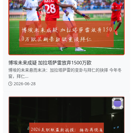
博埃未来成疑 加拉塔萨雷放弃1500万欧
博埃的未来悬而未决：加拉塔萨雷的变卦与拜仁的抉择 今年冬
窗，拜仁...
2026-06-28