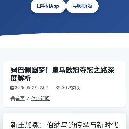
手机App
网页版
姆巴佩圆梦！皇马欧冠夺冠之路深
度解析
2026-05-27 22:04
30 次阅读
首页
/
体育新闻
新王加冕：伯纳乌的传承与新时代