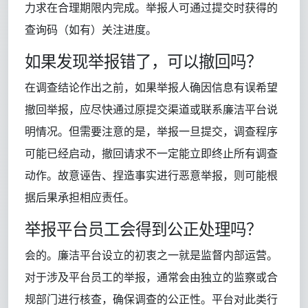
力求在合理期限内完成。举报人可通过提交时获得的
查询码（如有）关注进度。
如果发现举报错了，可以撤回吗？
在调查结论作出之前，如果举报人确因信息有误希望
撤回举报，应尽快通过原提交渠道或联系廉洁平台说
明情况。但需要注意的是，举报一旦提交，调查程序
可能已经启动，撤回请求不一定能立即终止所有调查
动作。故意诬告、捏造事实进行恶意举报，则可能根
据后果承担相应责任。
举报平台员工会得到公正处理吗？
会的。廉洁平台设立的初衷之一就是监督内部运营。
对于涉及平台员工的举报，通常会由独立的监察或合
规部门进行核查，确保调查的公正性。平台对此类行