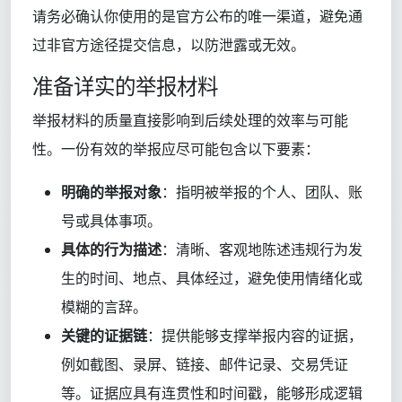
请务必确认你使用的是官方公布的唯一渠道，避免通
过非官方途径提交信息，以防泄露或无效。
准备详实的举报材料
举报材料的质量直接影响到后续处理的效率与可能
性。一份有效的举报应尽可能包含以下要素：
明确的举报对象
：指明被举报的个人、团队、账
号或具体事项。
具体的行为描述
：清晰、客观地陈述违规行为发
生的时间、地点、具体经过，避免使用情绪化或
模糊的言辞。
关键的证据链
：提供能够支撑举报内容的证据，
例如截图、录屏、链接、邮件记录、交易凭证
等。证据应具有连贯性和时间戳，能够形成逻辑