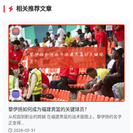
相关推荐文章
黎伊扬如何成为福建男篮的关键球员？
从校园到职业的跨越 在福建男篮的战术版图上，黎伊扬的名字
正变得...
2026-05-31