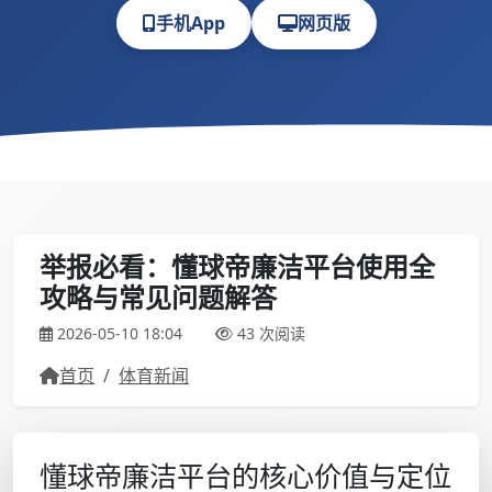
手机App
网页版
举报必看：懂球帝廉洁平台使用全
攻略与常见问题解答
2026-05-10 18:04
43 次阅读
首页
/
体育新闻
懂球帝廉洁平台的核心价值与定位