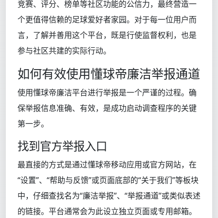
竞赛、评分、榜单等社区功能的公信力，最终营造一
个更值得信赖的足球爱好者家园。对于每一位用户而
言，了解并善用这个平台，既是行使监督权利，也是
参与社区共建的实际行动。
如何有效使用懂球帝廉洁举报通道
使用懂球帝廉洁平台进行举报是一个严谨的过程。确
保举报信息准确、有效，是成功启动调查程序的关键
第一步。
找到官方举报入口
最直接的方式是通过懂球帝移动应用或官方网站，在
“设置”、“帮助与反馈”或页面底部的“关于我们”等板块
中，仔细查找名为“廉洁举报”、“举报通道”或类似表述
的链接。平台通常会为此设立独立页面或专用邮箱。