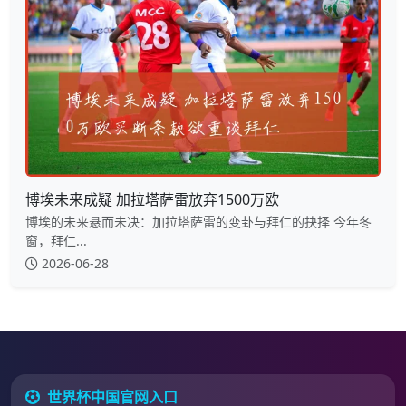
博埃未来成疑 加拉塔萨雷放弃1500万欧
博埃的未来悬而未决：加拉塔萨雷的变卦与拜仁的抉择 今年冬
窗，拜仁...
2026-06-28
世界杯中国官网入口