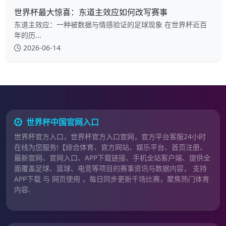
世界杯最大惊喜：东道主效应如何改写赛事
东道主效应：一种被数据与情感验证的足球现象 在世界杯近百
年的历...
2026-06-14
世界杯中国官网入口
世界杯官方入口，世界杯官方入口官网，官方平台客服24小时
在线为您服务!【综合体育、官方网站、娱乐平台、首页注册、
最新官网、官网入口、APP下载链接、手机全站客户端、提供全
面覆盖足球、篮球、电竞等项目的赛事资讯与数据内容， 支持
APP下载 与 网页使用 ，每日同步更新千场比赛，聚焦热门体育
内容.