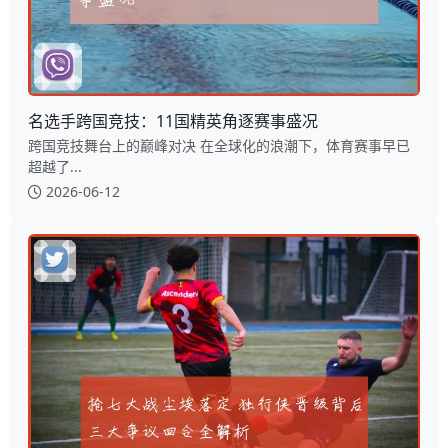
名选手跨国竞技：11国精英角逐赛事盛况
跨国竞技舞台上的巅峰对决 在全球化的浪潮下，体育赛事早已
超越了...
2026-06-12