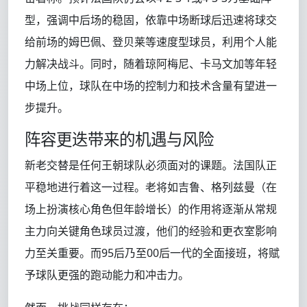
型，强调中后场的稳固，依靠中场断球后迅速将球交
给前场的姆巴佩、登贝莱等速度型球员，利用个人能
力解决战斗。同时，随着琼阿梅尼、卡马文加等年轻
中场上位，球队在中场的控制力和技术含量有望进一
步提升。
阵容更迭带来的机遇与风险
新老交替是任何王朝球队必须面对的课题。法国队正
平稳地进行着这一过程。老将如吉鲁、格列兹曼（在
场上扮演核心角色但年龄增长）的作用将逐渐从常规
主力向关键角色球员过渡，他们的经验和更衣室影响
力至关重要。而95后乃至00后一代的全面接班，将赋
予球队更强的跑动能力和冲击力。