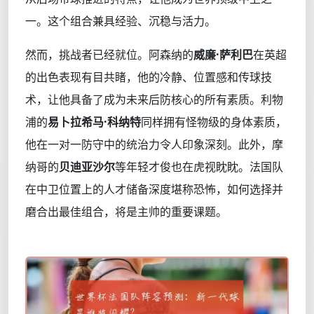
一。这个组合兼具经验、沉稳与活力。
然而，挑战者已经就位。阿森纳的
威廉·萨利巴
在英超
的出色表现有目共睹，他的冷静、位置感和传球技
术，让他具备了成为未来后防核心的所有素质。利物
浦的
易卜拉希马·科纳特
同样拥有怪物级的身体素质，
他在一对一防守中的统治力令人印象深刻。此外，摩
纳哥的
贝迪亚沙尔
等年轻才俊也在虎视眈眈。法国队
在中卫位置上的人才储备深度堪称恐怖，如何选择并
磨合出最佳组合，将是主帅的重要课题。