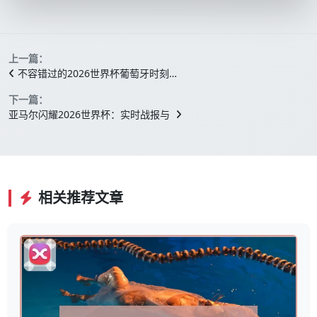
上一篇：
不容错过的2026世界杯葡萄牙时刻…
下一篇：
亚马尔闪耀2026世界杯：实时战报与
相关推荐文章