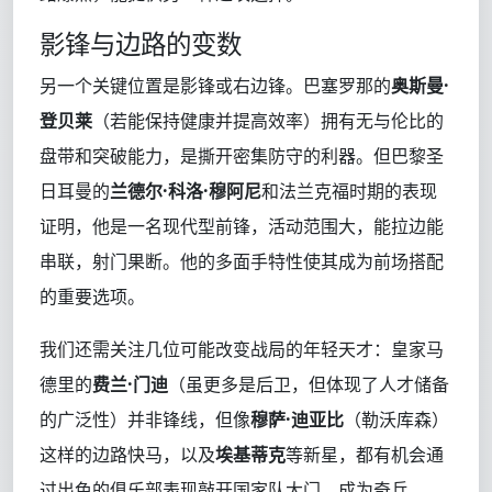
影锋与边路的变数
另一个关键位置是影锋或右边锋。巴塞罗那的
奥斯曼·
登贝莱
（若能保持健康并提高效率）拥有无与伦比的
盘带和突破能力，是撕开密集防守的利器。但巴黎圣
日耳曼的
兰德尔·科洛·穆阿尼
和法兰克福时期的表现
证明，他是一名现代型前锋，活动范围大，能拉边能
串联，射门果断。他的多面手特性使其成为前场搭配
的重要选项。
我们还需关注几位可能改变战局的年轻天才：皇家马
德里的
费兰·门迪
（虽更多是后卫，但体现了人才储备
的广泛性）并非锋线，但像
穆萨·迪亚比
（勒沃库森）
这样的边路快马，以及
埃基蒂克
等新星，都有机会通
过出色的俱乐部表现敲开国家队大门，成为奇兵。