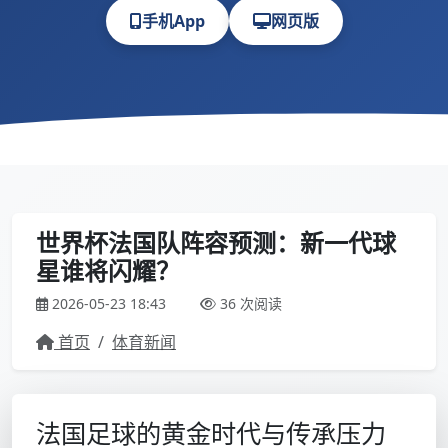
手机App
网页版
世界杯法国队阵容预测：新一代球
星谁将闪耀？
2026-05-23 18:43
36 次阅读
首页
/
体育新闻
法国足球的黄金时代与传承压力