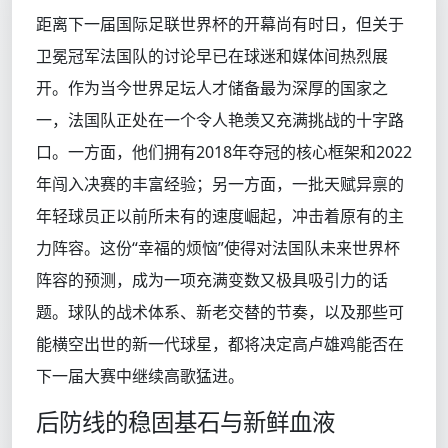
距离下一届国际足联世界杯的开幕尚有时日，但关于
卫冕冠军法国队的讨论早已在球迷和媒体间热烈展
开。作为当今世界足坛人才储备最为深厚的国家之
一，法国队正处在一个令人艳羡又充满挑战的十字路
口。一方面，他们拥有2018年夺冠的核心框架和2022
年闯入决赛的丰富经验；另一方面，一批天赋异禀的
年轻球员正以前所未有的速度崛起，冲击着原有的主
力阵容。这份“幸福的烦恼”使得对法国队未来世界杯
阵容的预测，成为一项充满变数又极具吸引力的话
题。球队的战术体系、新老交替的节奏，以及那些可
能横空出世的新一代球星，都将决定高卢雄鸡能否在
下一届大赛中继续高歌猛进。
后防线的稳固基石与新鲜血液